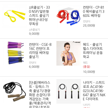
JJR줄넘기 - 33
컨텐더 - CP-81
0 NSP/일반형
0 헤비줄넘기 3
스피드 줄넘기
60도 베어링
뛰어난내구성
컨텐더
무독성
28,000
원
JJR줄넘기
9,000
원
컨텐더 - CGE-8
헤드 - 줄넘기
16C 컨텐더 프
헬스 다이어트
리미엄 베어링
트레이닝 운동
줄넘기
학교
컨텐더
헤드
6,000
원
(품절)
10,000
원
[단종]에버라스
나이키 - 스피드
트 - 듀렉스 가
로프 AC4196-
죽 줄넘기/경량
023/AC4196-
화된 손잡이/무
647 줄넘기 NIK
게감있는 가죽
E 다이어트
줄/체중관리/적
나이키
은꼬임/초보자