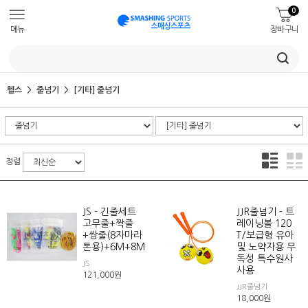
0
메뉴
장바구니
헬스
줄넘기
[기타] 줄넘기
정렬
JS - 긴줄세트
JJR줄넘기 - 트
고무줄+짝줄
레이닝볼 120
+쌍줄(8자마라
T/보급형 유아
톤용)+6M+8M
및 노약자용 무
독성 특수원사
JS
사용
121,000
원
JJR줄넘기
18,000
원