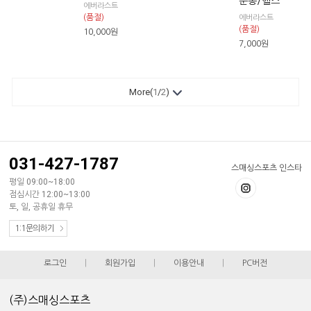
운동/헬스
에버라스트
(품절)
에버라스트
(품절)
10,000
원
7,000
원
More(
1
/
2
)
031-427-1787
스매싱스포츠 인스타
평일 09:00~18:00
점심시간 12:00~13:00
토, 일, 공휴일 휴무
1:1문의하기
로그인
|
회원가입
|
이용안내
|
PC버전
(주)스매싱스포츠