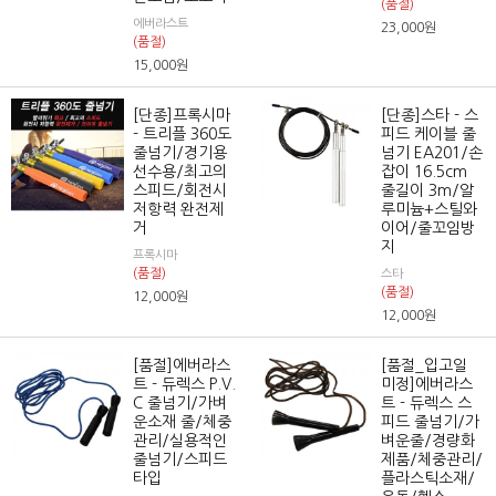
(품절)
에버라스트
23,000
원
(품절)
15,000
원
[단종]프록시마
[단종]스타 - 스
- 트리플 360도
피드 케이블 줄
줄넘기/경기용
넘기 EA201/손
선수용/최고의
잡이 16.5cm
스피드/회전시
줄길이 3m/알
저항력 완전제
루미늄+스틸와
거
이어/줄꼬임방
지
프록시마
(품절)
스타
(품절)
12,000
원
12,000
원
[품절]에버라스
[품절_입고일
트 - 듀렉스 P.V.
미정]에버라스
C 줄넘기/가벼
트 - 듀렉스 스
운소재 줄/체중
피드 줄넘기/가
관리/실용적인
벼운줄/경량화
줄넘기/스피드
제품/체중관리/
타입
플라스틱소재/