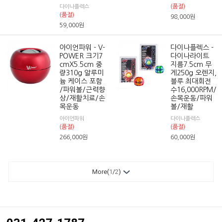
(품절)
다이나플렉스
(품절)
98,000
원
59,000
원
아이언파워 - V-
다이나플렉스 -
POWER 크기7
다이나라이트
cmX5.5cm 중
지름7.5cm 무
량310g 알루미
게250g 오렌지,
늄 케이스 포함
블루 최대회전
/파워볼/근력향
수16,000RPM/
상/재활치료/손
손목운동/파워
목운동
볼/재활
아이언파워
다이나플렉스
(품절)
(품절)
266,000
원
60,000
원
More(
1
/
2
)