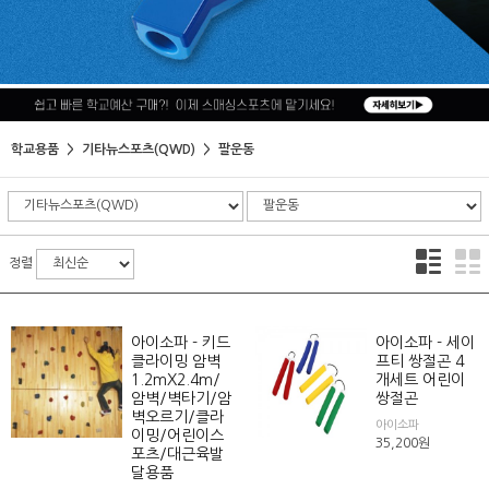
학교용품
기타뉴스포츠(QWD)
팔운동
정렬
아이소파 - 키드
아이소파 - 세이
클라이밍 암벽
프티 쌍절곤 4
1.2mX2.4m/
개세트 어린이
암벽/벽타기/암
쌍절곤
벽오르기/클라
아이소파
이밍/어린이스
35,200
원
포츠/대근육발
달용품