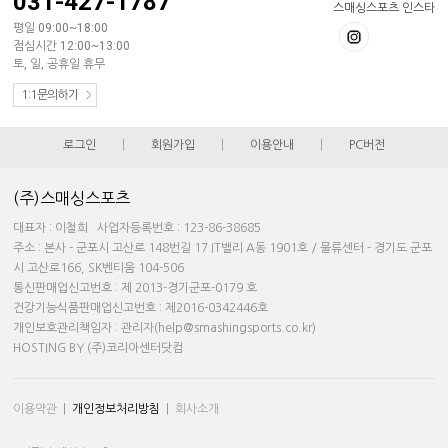
031-427-1787
스매싱스포츠 인스타
평일 09:00~18:00
점심시간 12:00~13:00
토, 일, 공휴일 휴무
1:1문의하기
로그인
|
회원가입
|
이용안내
|
PC버전
(주)스매싱스포츠
대표자 : 이철희 사업자등록번호 : 123-86-38685
주소 : 본사 - 군포시 고산로 148번길 17 IT밸리 A동 1901호 / 물류센터 - 경기도 군포
시 고산로166, SK벤티움 104-506
통신판매업신고번호 : 제 2013-경기군포-0179 호
건강기능식품판매업신고번호 : 제2016-0342446호
개인보호관리책임자 : 관리자(help@smashingsports.co.kr)
HOSTING BY (주)코리아센터닷컴
이용약관
|
개인정보처리방침
|
회사소개