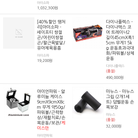
아이소파
1,032,300
원
[40%할인 땡처
다이나플렉스 -
리]아이소파 -
다이나맥스 코
세이프티 쌍절
어 트레이너2
곤/어린이쌍절
길이45cmX폭1
곤/팔근육발달/
5cm 무게1.5k
유아체육용품
g 운동효과극대
화/파워볼/상체
아이소파
운동
19,200
원
다이나플렉스
(품절)
490,000
원
아이언파워 - 알
마누스 - 마누스
루미늄 케이스
그립 (2개1세
9cmX9cmX8c
트) 덤벨운동 손
m 무게 약50g/
목보강
파워볼/근력향
마누스
상/재활치료/손
(품절)
목운동/보관/
케
32,000
원
이스만
아이언파워