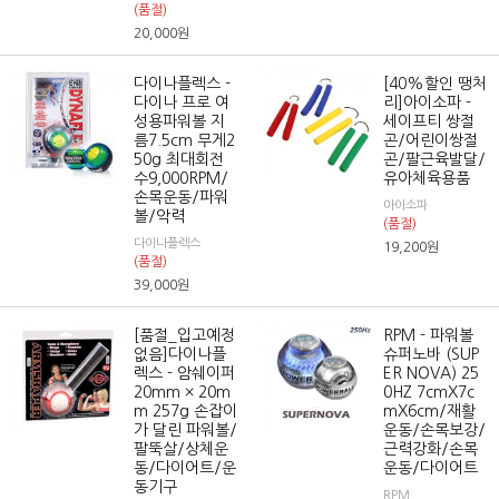
(품절)
20,000
원
다이나플렉스 -
[40%할인 땡처
다이나 프로 여
리]아이소파 -
성용파워볼 지
세이프티 쌍절
름7.5cm 무게2
곤/어린이쌍절
50g 최대회전
곤/팔근육발달/
수9,000RPM/
유아체육용품
손목운동/파워
아이소파
볼/악력
(품절)
다이나플렉스
19,200
원
(품절)
39,000
원
[품절_입고예정
RPM - 파워볼
없음]다이나플
슈퍼노바 (SUP
렉스 - 암쉐이퍼
ER NOVA) 25
20mm × 20m
0HZ 7cmX7c
m 257g 손잡이
mX6cm/재활
가 달린 파워볼/
운동/손목보강/
팔뚝살/상체운
근력강화/손목
동/다이어트/운
운동/다이어트
동기구
RPM