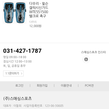
다우리 - 윌슨
갤럭시신가드
WTE551500
밸크로 축구
다우리
12,000
원
031-427-1787
스매싱스포츠 인스타
평일 09:00~18:00
점심시간 12:00~13:00
토, 일, 공휴일 휴무
1:1문의하기
로그인
|
회원가입
|
이용안내
|
PC버전
(주)스매싱스포츠
대표자 : 이철희 사업자등록번호 : 123-86-38685