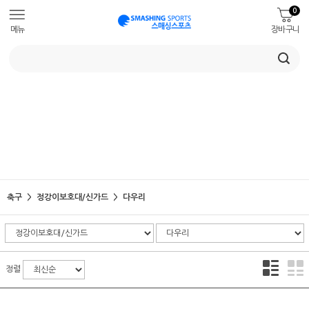
0
메뉴
장바구니
축구
정강이보호대/신가드
다우리
정렬