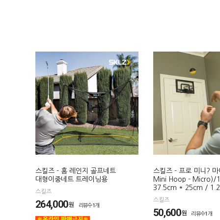
스킬즈 - 홈 레인지 골프네트
스킬즈 - 프로 미니? 마
대형이중네트 트레이닝용
Mini Hoop - Micro)/
37.5cm * 25cm / 1.
스킬즈
스킬즈
264,000
원
리뷰수1개
50,600
원
리뷰수1개