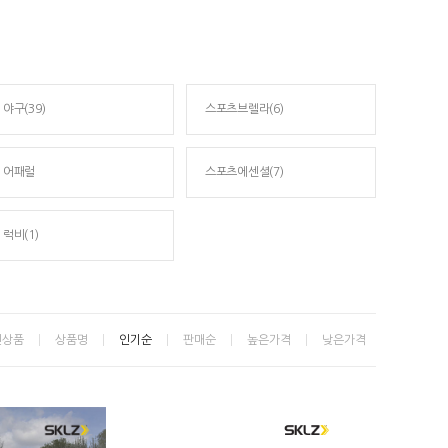
야구(39)
스포츠브렐라(6)
어패럴
스포츠에센셜(7)
럭비(1)
신상품
상품명
인기순
판매순
높은가격
낮은가격