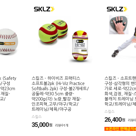
(Safety
스킬즈 - 하이비즈 프랙티스
스킬즈 - 소프트핸즈
06/구성
소프트볼2pk (Hi-Viz Practice
구성-삼각형의 밴
약23cm
Softballs 2pk) 구성-볼2개세트/
가로 세로-약22c
 재질-
공둘레-약30.5cm 중량-
회색,검정, 재질-
교/
약200g(각) 노랑,빨강 재질-
볼캐치 트레이닝 
인조피혁,고무/야구/학교/
학교/트레이닝/
트레이닝/체육/야구공
스킬스
스킬스
26,400
원
리뷰수
35,000
원
리뷰수1개