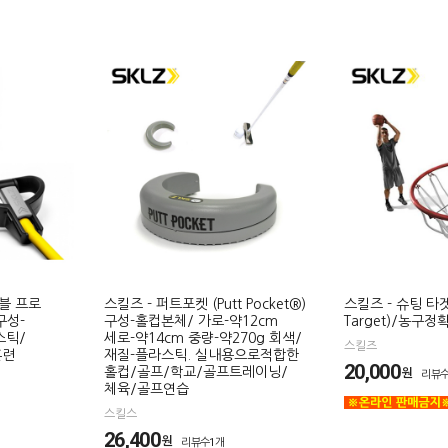
블 프로
스킬즈 - 퍼트포켓 (Putt Pocket®)
스킬즈 - 슈팅 타겟(
 구성-
구성-홀컵본체/ 가로-약12cm
Target)/농구
스틱/
세로-약14cm 중량-약270g 회색/
스킬즈
훈련
재질-플라스틱. 실내용으로적합한
20,000
홀컵/골프/학교/골프트레이닝/
원
리뷰수
체육/골프연습
스킬스
26,400
원
리뷰수1개