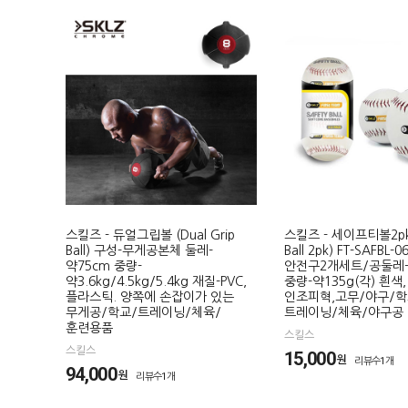
스킬즈 - 듀얼그립볼 (Dual Grip
스킬즈 - 세이프티볼2pk 
Ball) 구성-무게공본체 둘레-
Ball 2pk) FT-SAFBL-
약75cm 중량-
안전구2개세트/공둘레-
약3.6kg/4.5kg/5.4kg 재질-PVC,
중량-약135g(각) 흰색,
플라스틱. 양쪽에 손잡이가 있는
인조피혁,고무/야구/학
무게공/학교/트레이닝/체육/
트레이닝/체육/야구공
훈련용품
스킬스
스킬스
15,000
원
리뷰수1개
94,000
원
리뷰수1개