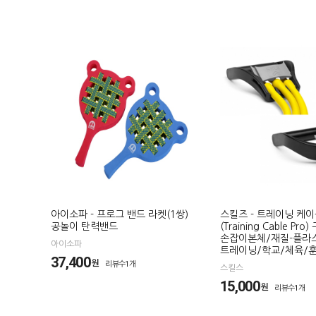
아이소파 - 프로그 밴드 라켓(1쌍)
스킬즈 - 트레이닝 케이
공놀이 탄력밴드
(Training Cable Pro)
손잡이본체/재질-플라
아이소파
트레이닝/학교/체육/
37,400
원
리뷰수1개
스킬스
15,000
원
리뷰수1개