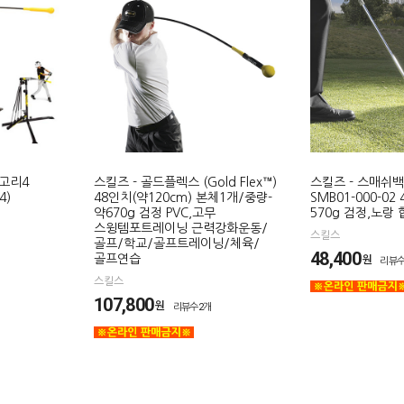
테고리4
스킬즈 - 골드플렉스 (Gold Flex™)
스킬즈 - 스매쉬백(
4)
48인치(약120cm) 본체1개/중량-
SMB01-000-02
약670g 검정 PVC,고무
570g 검정,노랑
스윙템포트레이닝 근력강화운동/
스킬스
골프/학교/골프트레이닝/체육/
48,400
골프연습
원
리뷰수
스킬스
107,800
원
리뷰수2개