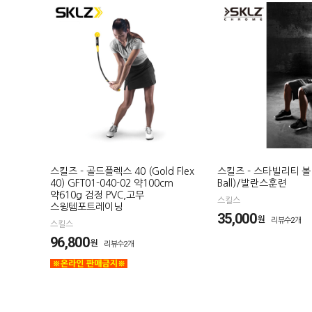
스킬즈 - 골드플렉스 40 (Gold Flex
스킬즈 - 스타빌리티 볼 (S
40) GFT01-040-02 약100cm
Ball)/발란스훈련
약610g 검정 PVC,고무
스킬스
스윙템포트레이닝
35,000
원
리뷰수2개
스킬스
96,800
원
리뷰수2개