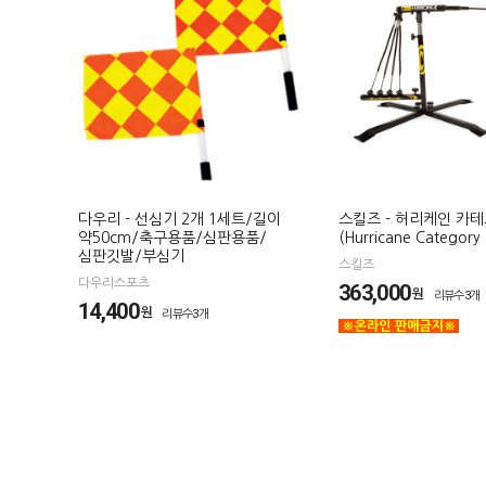
다우리 - 선심기 2개 1세트/길이
스킬즈 - 허리케인 카
약50cm/축구용품/심판용품/
(Hurricane Category 
심판깃발/부심기
스킬즈
다우리스포츠
363,000
원
리뷰수3개
14,400
원
리뷰수3개