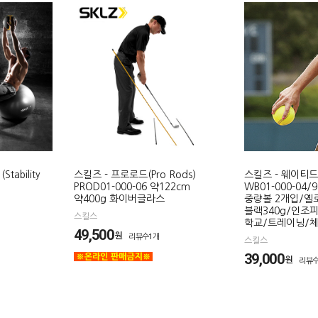
tability
스킬즈 - 프로로드(Pro Rods)
스킬즈 - 웨이티드
PROD01-000-06 약122cm
WB01-000-04
약400g 화이버글라스
중량볼 2개입/옐로
블랙340g/인조
스킬스
학교/트레이닝/
49,500
원
리뷰수1개
스킬스
39,000
원
리뷰수