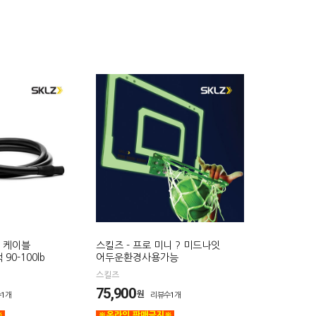
닝 케이블
스킬즈 - 프로 미니 ? 미드나잇
0-100lb
어두운환경사용가능
스킬즈
75,900
원
1개
리뷰수1개