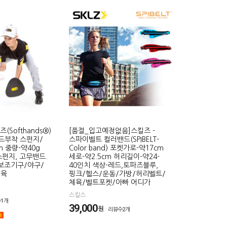
(Softhands®)
[품절_입고예정없음]스킬즈 -
드부착 스펀지/
스파이벨트 컬러밴드(SPIBELT-
m 중량-약40g
Color band) 포켓가로-약17cm
스펀지, 고무밴드.
세로-약2.5cm 허리길이-약24-
보조기구/야구/
40인치 색상-레드,토파즈블루,
체육
핑크/헬스/운동/가방/허리벨트/
체육/벨트포켓/아빠 어디가
스킬스
1개
39,000
원
리뷰수2개