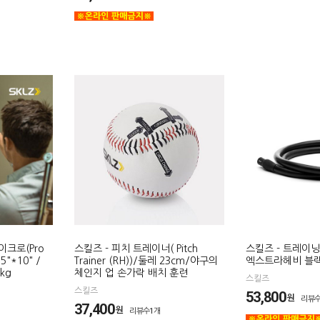
이크로(Pro
스킬즈 - 피치 트레이너( Pitch
스킬즈 - 트레이
15"*10" /
Trainer (RH))/둘레 23cm/야구의
엑스트라헤비 블랙 9
2kg
체인지 업 손가락 배치 훈련
스킬즈
스킬즈
53,800
원
리뷰수
37,400
원
리뷰수1개