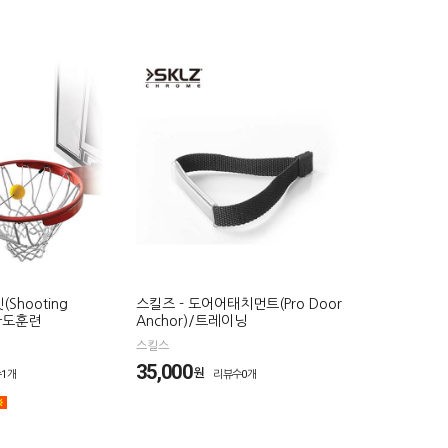
Shooting
스킬즈 - 도어어태치먼트(Pro Door
정확도훈련
Anchor)/트레이닝
스킬스
35,000
원
1개
리뷰수0개