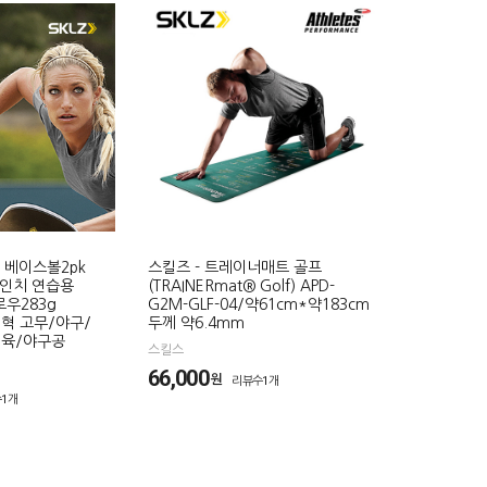
 베이스볼2pk
스킬즈 - 트레이너매트 골프
/9인치 연습용
(TRAINERmat® Golf) APD-
우283g
G2M-GLF-04/약61cm*약183cm
피혁 고무/야구/
두께 약6.4mm
체육/야구공
스킬스
66,000
원
리뷰수1개
1개