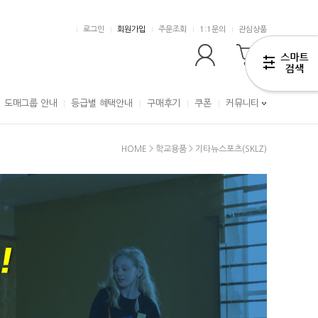
로그인
회원가입
주문조회
1:1문의
관심상품
0
도매그룹 안내
등급별 혜택안내
구매후기
쿠폰
커뮤니티
HOME
>
학교용품
>
기타뉴스포츠(SKLZ)