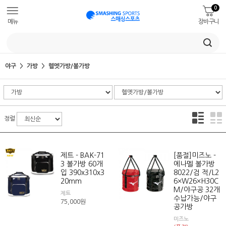
0
메뉴
장바구니
야구
가방
헬멧가방/볼가방
정렬
제트 - BAK-71
[품절]미즈노 -
3 볼가방 60개
에나멜 볼가방
입 390x310x3
8022/검 적/L2
20mm
6×W26×H30C
M/야구공 32개
제트
수납가능/야구
75,000
원
공가방
미즈노