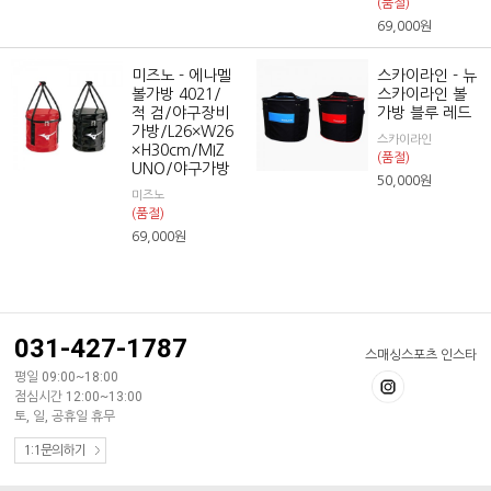
(품절)
69,000
원
미즈노 - 에나멜
스카이라인 - 뉴
볼가방 4021/
스카이라인 볼
적 검/야구장비
가방 블루 레드
가방/L26×W26
스카이라인
×H30cm/MIZ
(품절)
UNO/야구가방
50,000
원
미즈노
(품절)
69,000
원
031-427-1787
스매싱스포츠 인스타
평일 09:00~18:00
점심시간 12:00~13:00
토, 일, 공휴일 휴무
1:1문의하기