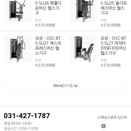
S-SU26 렛풀다
S-SU25 숄더프
운머신 헬스기
레스머신 헬스
구
기구
오성
오성
4,510,000
원
4,510,000
원
오성 - OSC-BT
오성 - OSC-BT
S-SU21 체스트
S-SL27 어덕터
프레스머신 헬
[아웃다이]머신
스기구
헬스기구
오성
오성
4,510,000
원
4,510,000
원
More(
1
/
14
)
031-427-1787
스매싱스포츠 인스타
평일 09:00~18:00
점심시간 12:00~13:00