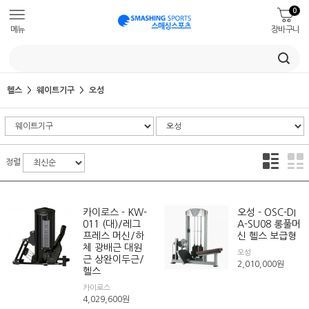
0
메뉴
장바구니
헬스
웨이트기구
오성
정렬
카이로스 - KW-
오성 - OSC-DI
011 (대)/레그
A-SU08 롱풀머
프레스 머신/하
신 헬스 보급형
체 광배근 대원
오성
근 상완이두근/
2,010,000
원
헬스
카이로스
4,029,600
원