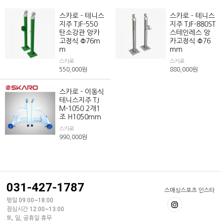
스카로 - 테니스
스카로 - 테니스
지주 TJF-550
지주 TJF-880ST
탄소강관 앙카
스테인레스 앙
고정식 Φ76m
카고정식 Φ76
m
mm
스카로
스카로
550,000
원
880,000
원
스카로 - 이동식
테니스지주 TJ
M-1050 2개1
조 H1050mm
스카로
990,000
원
031-427-1787
스매싱스포츠 인스타
평일 09:00~18:00
점심시간 12:00~13:00
토, 일, 공휴일 휴무