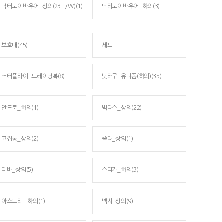
닥터노이바우어_상의(23 F/W)(1)
닥터노이바우어_하의(3)
보호대(45)
세트
버터플라이_트레이닝복(8)
닛타쿠_유니폼(하의)(35)
안드로_하의(1)
빅타스_상의(22)
고집통_상의(2)
줄라_상의(1)
티바_상의(5)
스티가_하의(3)
아스트리 _하의(1)
넥시_상의(9)