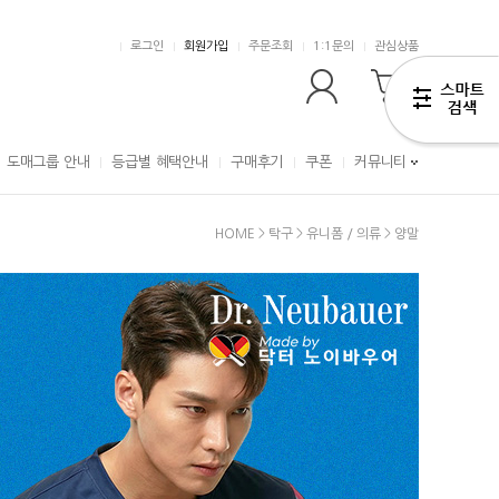
로그인
회원가입
주문조회
1:1문의
관심상품
0
도매그룹 안내
등급별 혜택안내
구매후기
쿠폰
커뮤니티
HOME
>
탁구
>
유니폼 / 의류
>
양말