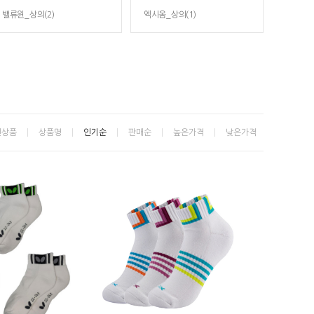
밸류윈_상의(2)
엑시옴_상의(1)
신상품
상품명
인기순
판매순
높은가격
낮은가격