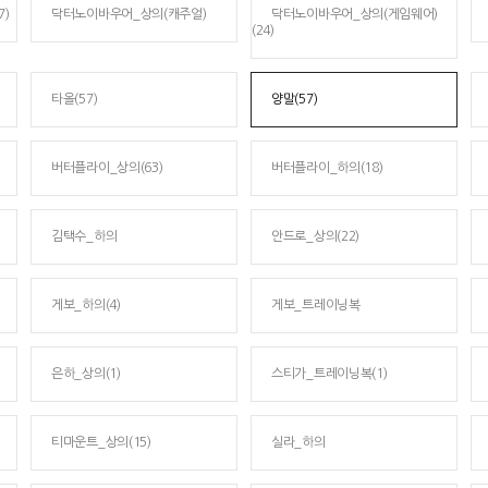
)
닥터노이바우어_상의(캐주얼)
닥터노이바우어_상의(게임웨어)
(24)
타올(57)
양말(57)
버터플라이_상의(63)
버터플라이_하의(18)
김택수_하의
안드로_상의(22)
게보_하의(4)
게보_트레이닝복
은하_상의(1)
스티가_트레이닝복(1)
티마운트_상의(15)
실라_하의