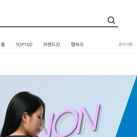
상품
TOP100
브랜드관
땡처리
공지사항