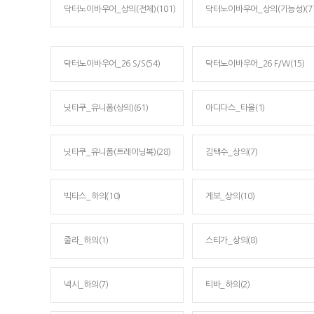
닥터노이바우어_상의(전체)(101)
닥터노이바우어_상의(기능성)(77
닥터노이바우어_26 S/S(54)
닥터노이바우어_26 F/W(15)
닛타쿠_유니폼(상의)(61)
아디다스_타올(1)
닛타쿠_유니폼(트레이닝복)(28)
김택수_상의(7)
빅타스_하의(10)
게보_상의(10)
줄라_하의(1)
스티가_상의(8)
넥시_하의(7)
티바_하의(2)