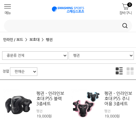
0
메뉴
장바구니
인라인 / 보드
보호대
펭귄
정렬
펭귄 - 인라인보
펭귄 - 인라인보
호대 P55 블랙
호대 P55 주니
3종세트
어용 3종세트
펭귄
펭귄
19,000
원
19,000
원