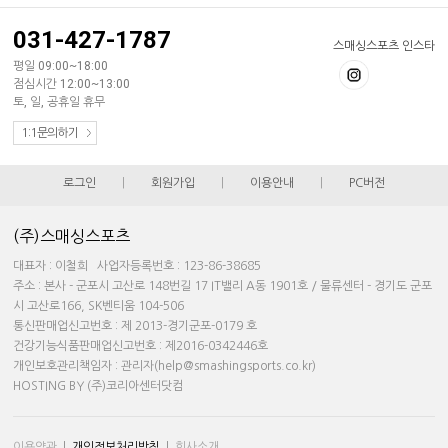
031-427-1787
스매싱스포츠 인스타
평일 09:00~18:00
점심시간 12:00~13:00
토, 일, 공휴일 휴무
1:1문의하기
로그인
|
회원가입
|
이용안내
|
PC버전
(주)스매싱스포츠
대표자 : 이철희 사업자등록번호 : 123-86-38685
주소 : 본사 - 군포시 고산로 148번길 17 IT밸리 A동 1901호 / 물류센터 - 경기도 군포
시 고산로166, SK벤티움 104-506
통신판매업신고번호 : 제 2013-경기군포-0179 호
건강기능식품판매업신고번호 : 제2016-0342446호
개인보호관리책임자 : 관리자(help@smashingsports.co.kr)
HOSTING BY (주)코리아센터닷컴
이용약관
|
개인정보처리방침
|
회사소개