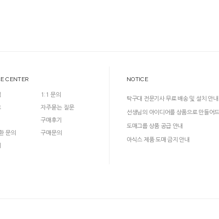
CE CENTER
NOTICE
입
1:1 문의
탁구대 전문기사 무료 배송 및 설치 안내
크
자주묻는 질문
선생님의 아이디어를 상품으로 만들어
구매후기
다!
도매그룹 상품 공급 안내
환 문의
구매문의
아식스 제품 도매 금지 안내
의