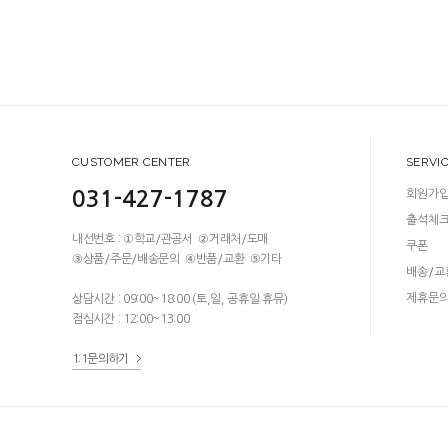
CUSTOMER CENTER
SERVI
031-427-1787
회원가
출석체
내선번호 : ①학교/관공서 ②거래처/도매
쿠폰
③상품/주문/배송문의 ④반품/교환 ⑤기타
배송/교
제휴문
상담시간 : 09:00~18:00 (토,일, 공휴일 휴뮤)
점심시간 : 12:00~13:00
1:1문의하기