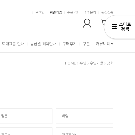
로그인
회원가입
주문조회
1:1문의
관심상품
0
도매그룹 안내
등급별 혜택안내
구매후기
쿠폰
커뮤니티
HOME
>
수영
>
수영가방
>
낫소
밸롭
배럴