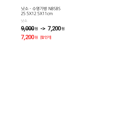
낫소 - 수영가방 NBSBS
25.5X12.5X11cm
낫소
9,000
-> 7,200
원
원
7,200
원 [할인가]