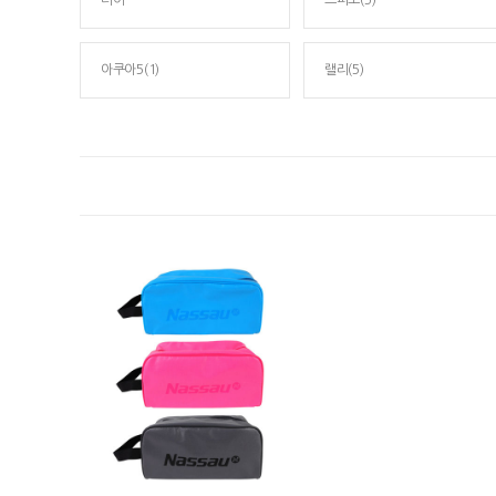
티어
스피도(5)
아쿠아5(1)
랠리(5)