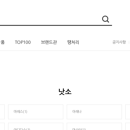
상품
TOP100
브랜드관
땡처리
공지사항
낫소
마레스(1)
아레나