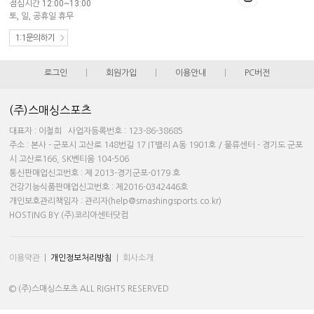
점심시간 12:00~13:00
토, 일, 공휴일 휴무
1:1문의하기
로그인
|
회원가입
|
이용안내
|
PC버전
(주)스매싱스포츠
대표자 : 이철희 사업자등록번호 : 123-86-38685
주소 : 본사 - 군포시 고산로 148번길 17 IT밸리 A동 1901호 / 물류센터 - 경기도 군포
시 고산로166, SK벤티움 104-506
통신판매업신고번호 : 제 2013-경기군포-0179 호
건강기능식품판매업신고번호 : 제2016-0342446호
개인보호관리책임자 : 관리자(help@smashingsports.co.kr)
HOSTING BY (주)코리아센터닷컴
이용약관
|
개인정보처리방침
|
회사소개
© (주)스매싱스포츠 ALL RIGHTS RESERVED