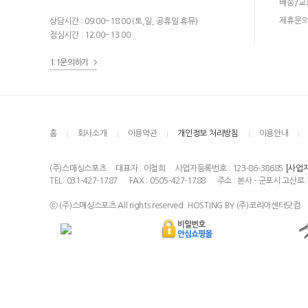
배송/교
제휴문
상담시간 : 09:00~18:00 (토,일, 공휴일 휴뮤)
점심시간 : 12:00~13:00
1:1문의하기
홈
회사소개
이용약관
개인정보 처리방침
이용안내
(주)스매싱스포츠
대표자 : 이철희
사업자등록번호 : 123-86-38685
[사업
TEL: 031-427-1787
FAX : 0505-427-1788
주소 : 본사 - 군포시 고산로 
ⓒ (주)스매싱스포츠 All rights reserved. HOSTING BY (주)코리아센터닷컴.