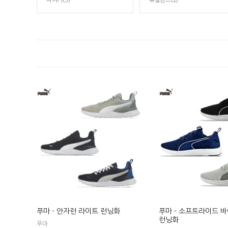
나이키(3)
뉴발란스(2)
푸마 - 안자런 라이트 런닝화
푸마 - 소프트라이드 
런닝화
푸마