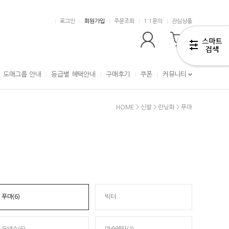
로그인
회원가입
주문조회
1:1문의
관심상품
0
도매그룹 안내
등급별 혜택안내
구매후기
쿠폰
커뮤니티
HOME
>
신발
>
런닝화
>
푸마
푸마(6)
빅터