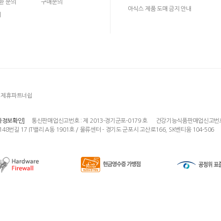
환 문의
구매문의
아식스 제품 도매 금지 안내
의
제휴파트너쉽
통신판매업신고번호 : 제 2013-경기군포-0179 호
건강기능식품판매업신고번호 : 
자정보확인]
148번길 17 IT밸리 A동 1901호 / 물류센터 - 경기도 군포시 고산로166, SK벤티움 104-506