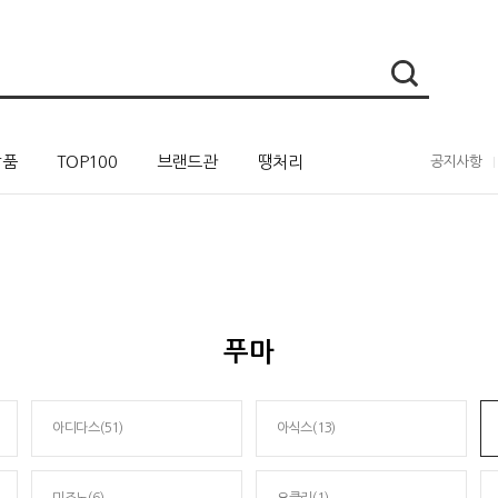
상품
TOP100
브랜드관
땡처리
공지사항
푸마
아디다스(51)
아식스(13)