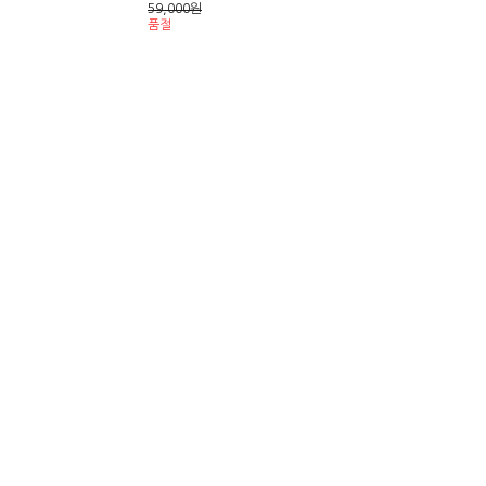
59,000
원
품절