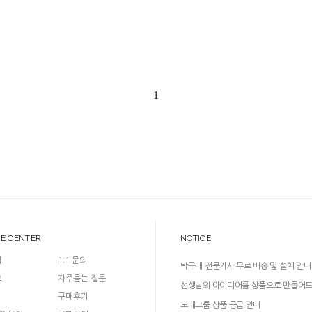
1
CE CENTER
NOTICE
입
1:1 문의
탁구대 전문기사 무료 배송 및 설치 안내
크
자주묻는 질문
선생님의 아이디어를 상품으로 만들어
구매후기
다!
도매그룹 상품 공급 안내