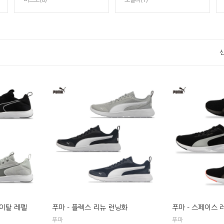
미즈노(6)
오클리(1)
바이탈 레펠
푸마 - 플렉스 리뉴 런닝화
푸마 - 스페이스 
푸마
푸마