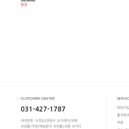
59,000
원
품절
CUSTOMER CENTER
SERVI
031-427-1787
회원가
출석체
내선번호 : ①학교/관공서 ②거래처/도매
쿠폰
③상품/주문/배송문의 ④반품/교환 ⑤기타