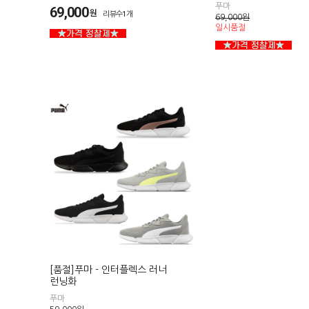
푸마
69,000
원
리뷰수1개
69,000
원
일시품절
[품절]푸마 - 인터플렉스 러너
런닝화
푸마