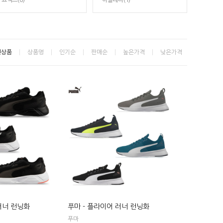
요넥스(6)
아슬레타(1)
신상품
상품명
인기순
판매순
높은가격
낮은가격
러너 런닝화
푸마 - 플라이어 러너 런닝화
푸마