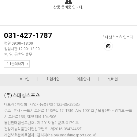
상품 준비중 입니다.
031-427-1787
스매싱스포츠 인스타
평일 09:00~18:00
점심시간 12:00~13:00
토, 일, 공휴일 휴무
1:1문의하기
로그인
|
회원가입
|
이용안내
|
PC버전
(주)스매싱스포츠
대표자 : 이철희 사업자등록번호 : 123-86-38685
주소 : 본사 - 군포시 고산로 148번길 17 IT밸리 A동 1901호 / 물류센터 - 경기도 군포
시 고산로166, SK벤티움 104-506
통신판매업신고번호 : 제 2013-경기군포-0179 호
건강기능식품판매업신고번호 : 제2016-0342446호
개인보호관리책임자 : 관리자(help@smashingsports.co.kr)