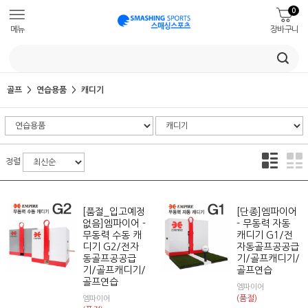
0
메뉴
장바구니
골프
연습용품
캐디기
정렬
[품절_입고예정
[단종]엠파이어
없음]엠파이어 -
- 무동력 자동
무동력 수동 캐
캐디기 G1/전
디기 G2/전자
자동골프공공급
동골프공공급
기/골프캐디기/
기/골프캐디기/
골프연습
골프연습
엠파이어
(품절)
엠파이어