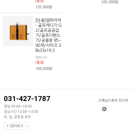
(품절)
205,000
원
135,000
원
[단종]엠파이어
- 골프캐디기 G
2/골프공공급
기/골프디펜스
기/공용량 85~
90개/사이즈 3
8x33x19.3
엠파이어
(품절)
168,000
원
031-427-1787
스매싱스포츠 인스타
평일 09:00~18:00
점심시간 12:00~13:00
토, 일, 공휴일 휴무
1:1문의하기