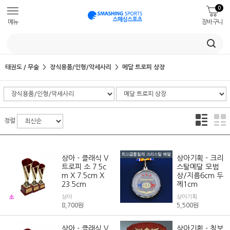
0
메뉴
장바구니
태권도 / 무술
장식용품/인형/악세사리
메달 트로피 상장
정렬
상아 - 클래식 V
상아기획 - 크리
트로피 소 7.5c
스탈메달 모범
m X 7.5cm X
상/지름6cm 두
23.5cm
께1cm
상아
상아기획
8,700
원
5,500
원
상아 - 클래식 V
상아기획 - 칠보