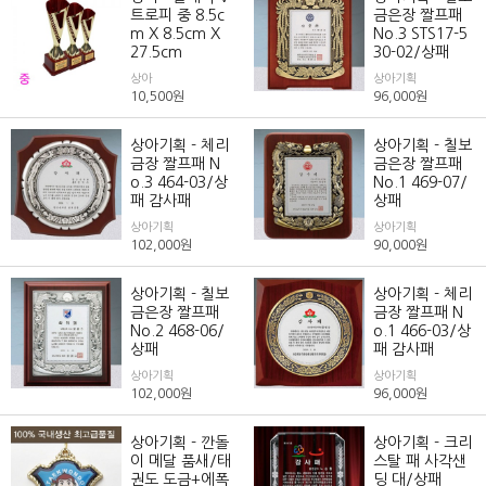
트로피 중 8.5c
금은장 짤프패
m X 8.5cm X
No.3 STS17-5
27.5cm
30-02/상패
상아
상아기획
10,500
원
96,000
원
상아기획 - 체리
상아기획 - 칠보
금장 짤프패 N
금은장 짤프패
o.3 464-03/상
No.1 469-07/
패 감사패
상패
상아기획
상아기획
102,000
원
90,000
원
상아기획 - 칠보
상아기획 - 체리
금은장 짤프패
금장 짤프패 N
No.2 468-06/
o.1 466-03/상
상패
패 감사패
상아기획
상아기획
102,000
원
96,000
원
상아기획 - 깐돌
상아기획 - 크리
이 메달 품새/태
스탈 패 사각샌
권도 도금+에폭
딩 대/상패