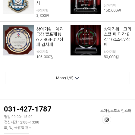
시
상아기획
150,000
원
상아기획
3,800
원
상아기획 - 체리
상아기획 - 크리
금장 짤프패 N
스탈 패 다각 8
o.2 464-01/상
각 160조각/상
패 감사패
패
상아기획
상아기획
105,000
원
80,000
원
More(
1
/
8
)
031-427-1787
스매싱스포츠 인스타
평일 09:00~18:00
점심시간 12:00~13:00
토, 일, 공휴일 휴무